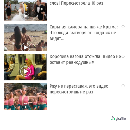
слов! Пересмотрела 10 раз
Скрытая камера на пляже Крыма:
i
Что люди вытворяют, когда их не
видят...
Королева вагона отожгла! Видео не
i
оставит равнодушным
Ржу не переставая, это видео
i
пересмотришь не раз