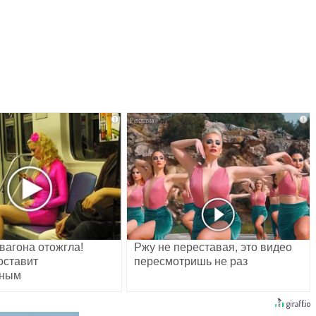
i
i
вагона отожгла!
Ржу не переставая, это видео
оставит
пересмотришь не раз
шным