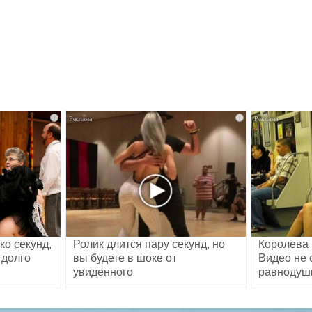
i
i
ко секунд,
Ролик длится пару секунд, но
Королева 
 долго
вы будете в шоке от
Видео не 
увиденного
равноду