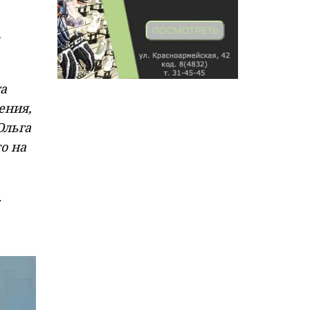
т
га
ения,
Ольга
о на
.