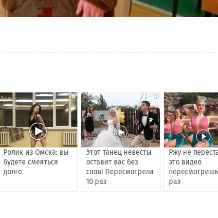
i
i
Ролик из Омска: вы
Этот танец невесты
Ржу не перест
будете смеяться
оставит вас без
это видео
долго
слов! Пересмотрела
пересмотришь
10 раз
раз