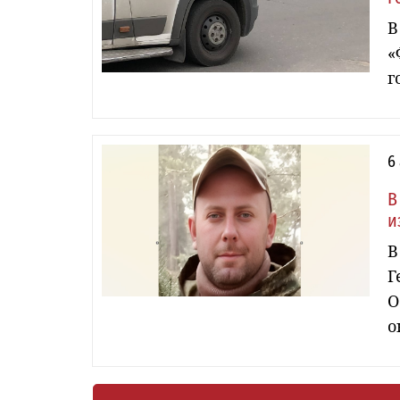
В
«
г
6
В
и
В
Г
О
о