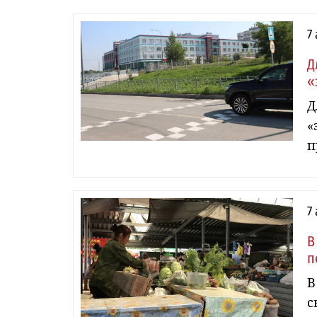
7
Д
«
Д
«
п
7
В
п
В
с