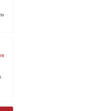
го
ев
.