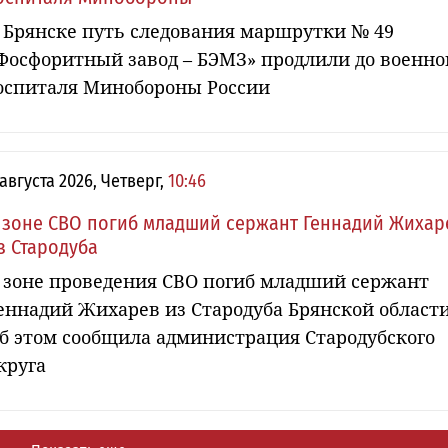
 Брянске путь следования маршрутки № 49
Фосфоритный завод – БЭМЗ» продлили до военно
оспиталя Минобороны России
 августа 2026, Четверг,
10:46
 зоне СВО погиб младший сержант Геннадий Жихар
з Стародуба
 зоне проведения СВО погиб младший сержант
еннадий Жихарев из Стародуба Брянской области
б этом сообщила администрация Стародубского
круга