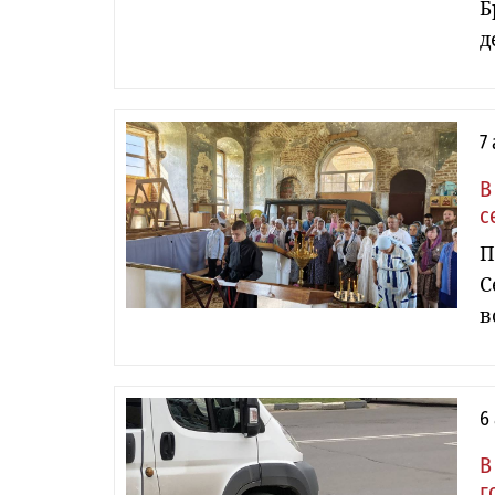
Б
д
7
В
с
П
С
в
6
В
г