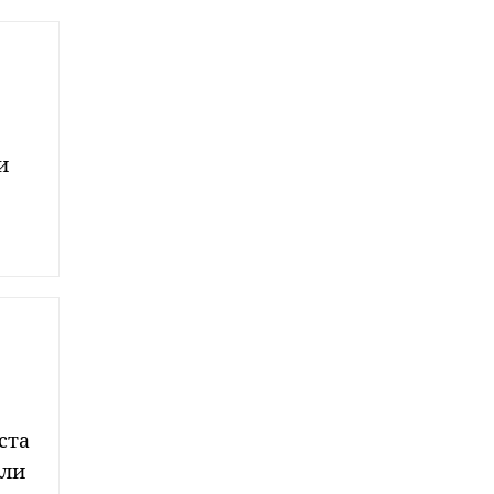
и
ста
ели