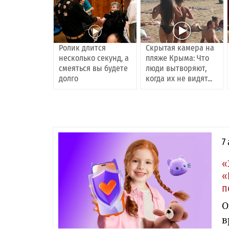
Ролик длится
Скрытая камера на
несколько секунд, а
пляже Крыма: Что
смеяться вы будете
люди вытворяют,
долго
когда их не видят...
7
«
«
п
О
в