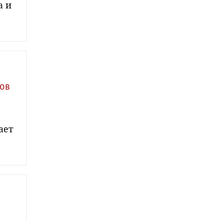
а и
сов
ает