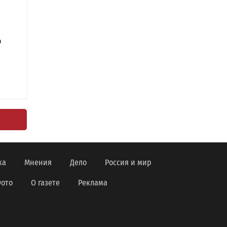
о
ка
Мнения
Дело
Россия и мир
ото
О газете
Реклама