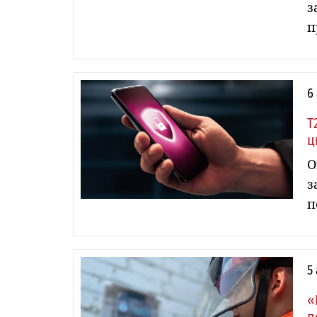
з
п
6
Т
ц
О
з
п
5
«