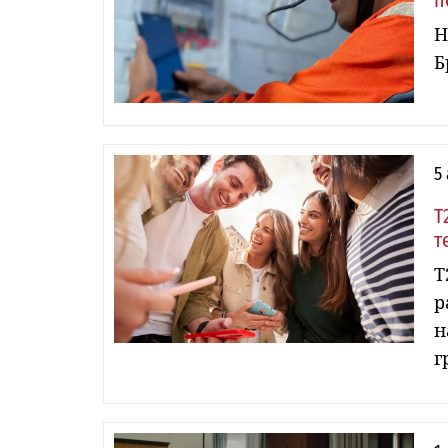
п
Н
Б
5
Т
т
Т
р
н
г