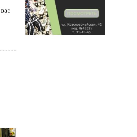
вас
i