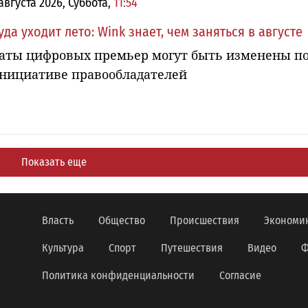
 августа 2026, Суббота,
11:54
уда уходит лето: Wink знает, чем заняться в августе
аты цифровых премьер могут быть изменены п
нициативе правообладателей
Показать еще
Власть
Общество
Происшествия
Экономи
Культура
Спорт
Путешествия
Видео
Ф
Политика конфиденциальности
Согласие