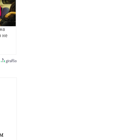
она
о не
ем