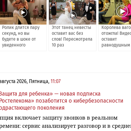
Ролик длится пару
Этот танец невесты
Королева ваг
секунд, но вы
оставит вас без
отожгла! Виде
будете в шоке от
слов! Пересмотрела
оставит
увиденного
10 раз
равнодушным
 августа 2026, Пятница,
11:07
Защита для ребенка» — новая подписка
Ростелекома» позаботится о кибербезопасности
одрастающего поколения
пция включает защиту звонков в реальном
ремени: сервис анализирует разговор и в средн