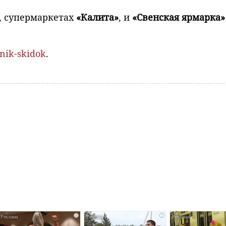
, супермаркетах
«Калита»
, и
«Свенская ярмарка»
dnik-skidok
.
i
i