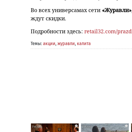
Во всех универсамах сети
«Журавли»
ждут скидки.
Подробности здесь:
retail32.com/praz
Темы:
акции
,
журавли
,
калита
i
i