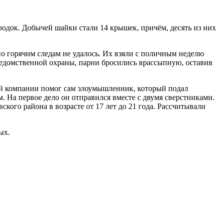
док. Добычей шайки стали 14 крышек, причём, десять из них
о горячим следам не удалось. Их взяли с поличным неделю
ведомственной охраны, парни бросились врассыпную, оставив
ной компании помог сам злоумышленник, который подал
. На первое дело он отправился вместе с двумя сверстниками.
кого района в возрасте от 17 лет до 21 года. Рассчитывали
мых.