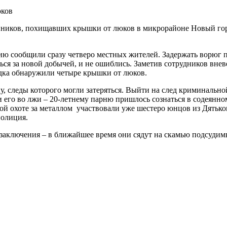
ников, похищавших крышки от люков в микрорайоне Новый горо
ю сообщили сразу четверо местных жителей. Задержать ворюг п
ься за новой добычей, и не ошиблись. Заметив сотрудников вне
ядка обнаружили четыре крышки от люков.
цу, следы которого могли затеряться. Выйти на след криминаль
его во лжи – 20-летнему парню пришлось сознаться в содеянном
й охоте за металлом участвовали уже шестеро юнцов из Дятьковс
полиция.
 заключения – в ближайшее время они сядут на скамью подсуди