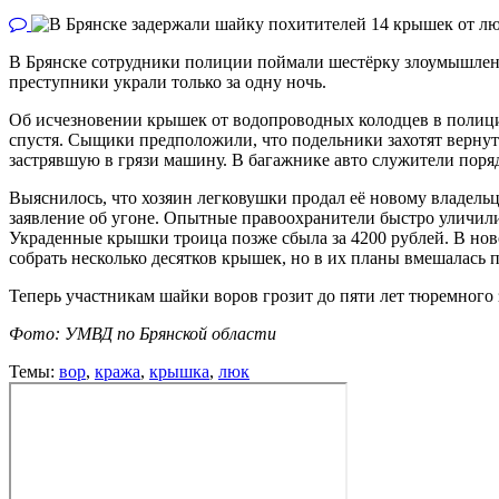
В Брянске сотрудники полиции поймали шестёрку злоумышлен
преступники украли только за одну ночь.
Об исчезновении крышек от водопроводных колодцев в полици
спустя. Сыщики предположили, что подельники захотят вернут
застрявшую в грязи машину. В багажнике авто служители пор
Выяснилось, что хозяин легковушки продал её новому владель
заявление об угоне. Опытные правоохранители быстро уличили 
Украденные крышки троица позже сбыла за 4200 рублей. В ново
собрать несколько десятков крышек, но в их планы вмешалась 
Теперь участникам шайки воров грозит до пяти лет тюремного
Фото: УМВД по Брянской области
Темы:
вор
,
кража
,
крышка
,
люк