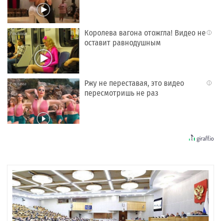
Королева вагона отожгла! Видео не
i
оставит равнодушным
Ржу не переставая, это видео
i
пересмотришь не раз