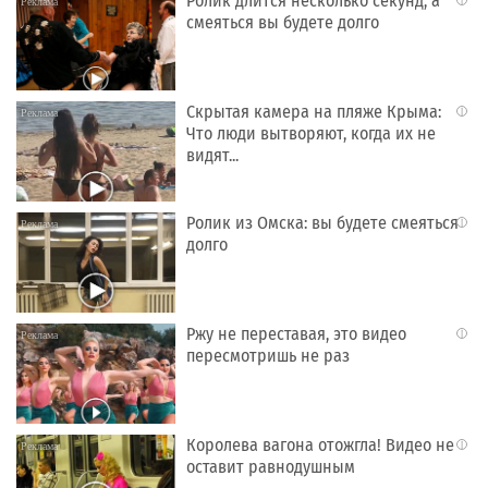
Ролик длится несколько секунд, а
i
смеяться вы будете долго
Скрытая камера на пляже Крыма:
i
Что люди вытворяют, когда их не
видят...
Ролик из Омска: вы будете смеяться
i
долго
Ржу не переставая, это видео
i
пересмотришь не раз
Королева вагона отожгла! Видео не
i
оставит равнодушным