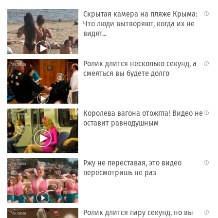
Скрытая камера на пляже Крыма:
i
Что люди вытворяют, когда их не
видят...
Ролик длится несколько секунд, а
i
смеяться вы будете долго
Королева вагона отожгла! Видео не
i
оставит равнодушным
Ржу не переставая, это видео
i
пересмотришь не раз
Ролик длится пару секунд, но вы
i