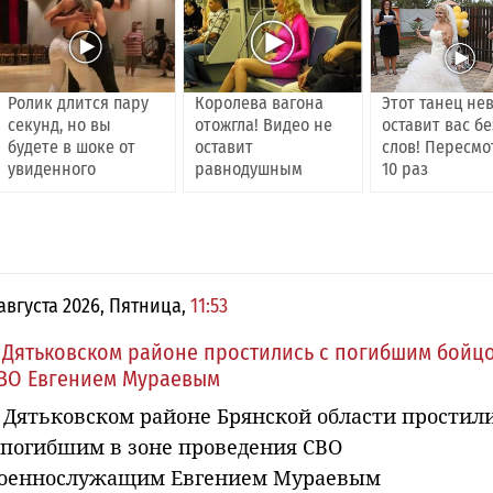
Ролик длится пару
Королева вагона
Этот танец не
секунд, но вы
отожгла! Видео не
оставит вас бе
будете в шоке от
оставит
слов! Пересмо
увиденного
равнодушным
10 раз
 августа 2026, Пятница,
11:53
 Дятьковском районе простились с погибшим бойц
ВО Евгением Мураевым
 Дятьковском районе Брянской области простил
 погибшим в зоне проведения СВО
оеннослужащим Евгением Мураевым