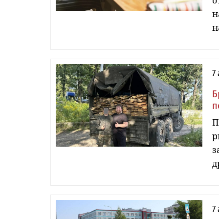
о
н
н
7
Б
п
П
р
з
д
7