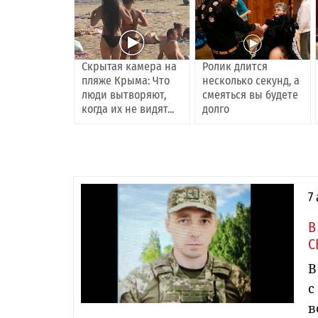
Скрытая камера на
Ролик длится
пляже Крыма: Что
несколько секунд, а
люди вытворяют,
смеяться вы будете
когда их не видят...
долго
7
В
С
В
с
в