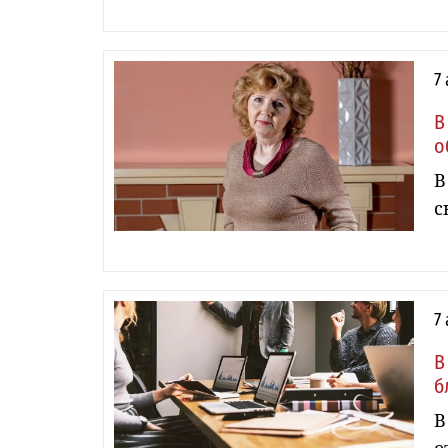
7
В
о
В
с
7
В
б
В