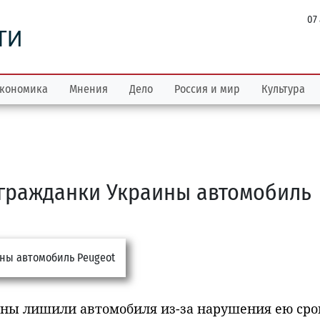
07
ТИ
кономика
Мнения
Дело
Россия и мир
Культура
у гражданки Украины автомобиль
ины лишили автомобиля из-за нарушения ею сро