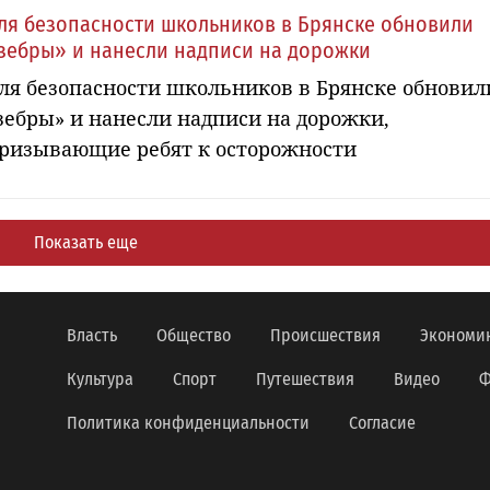
ля безопасности школьников в Брянске обновили
зебры» и нанесли надписи на дорожки
ля безопасности школьников в Брянске обновил
зебры» и нанесли надписи на дорожки,
ризывающие ребят к осторожности
Показать еще
Власть
Общество
Происшествия
Экономи
Культура
Спорт
Путешествия
Видео
Ф
Политика конфиденциальности
Согласие