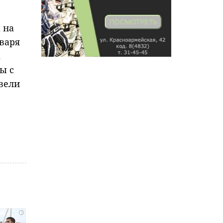
 на
варя
.
ы с
авели
i