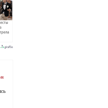
весты
з
трела
ом
ись