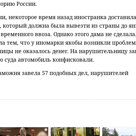
орию России.
и, некоторое время назад иностранка доставила
, который должна была вывезти из страны до ян
временного ввоза. Однако этого дама не сделала
ла тем, что у иномарки якобы возникли проблем
елицы не оказалось денег. На нарушительницу з
ю суда автомобиль конфисковали.
аможня завела 57 подобных дел, нарушителей
i
i