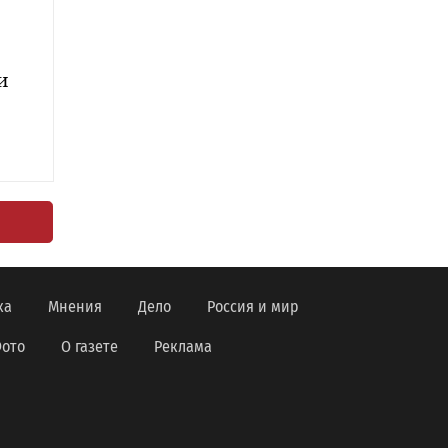
и
ка
Мнения
Дело
Россия и мир
ото
О газете
Реклама