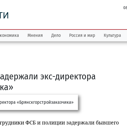
08
ТИ
кономика
Мнения
Дело
Россия и мир
Культура
задержали экс-директора
ика»
отрудники ФСБ и полиции задержали бывшего