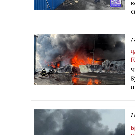
к
с
7
Ч
Г
Ч
Б
п
7
Б