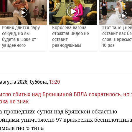
Ролик длится пару
Королева вагона
Этот танец не
секунд, но вы
отожгла! Видео не
оставит вас бе
будете в шоке от
оставит
слов! Пересмо
увиденного
равнодушным
10 раз
 августа 2026, Суббота,
13:20
исло сбитых над Брянщиной БПЛА сократилось, но 
ока не знак
а прошедшие сутки над Брянской областью
ойцами уничтожено 97 вражеских беспилотник
амолетного типа