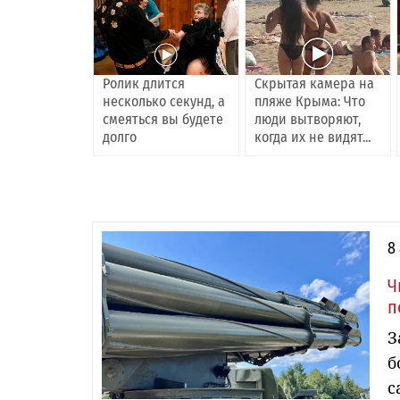
Ролик длится
Скрытая камера на
несколько секунд, а
пляже Крыма: Что
смеяться вы будете
люди вытворяют,
долго
когда их не видят...
8
Ч
п
З
б
с