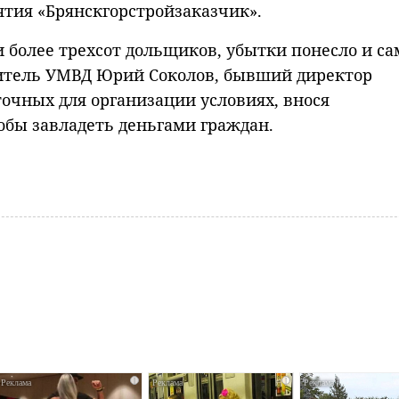
тия «Брянскгорстройзаказчик».
 более трехсот дольщиков, убытки понесло и са
витель УМВД Юрий Соколов, бывший директор
очных для организации условиях, внося
тобы завладеть деньгами граждан.
i
i