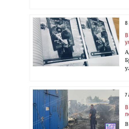
8
В
у
А
Б
у
7
В
п
В