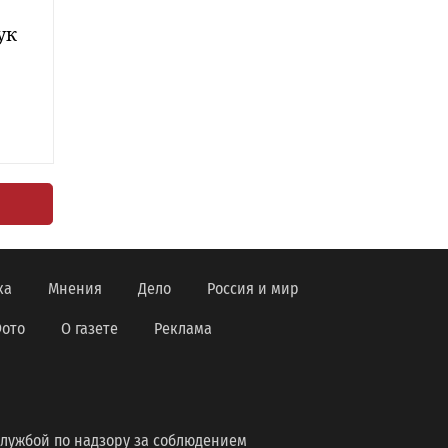
ук
ка
Мнения
Дело
Россия и мир
ото
О газете
Реклама
лужбой по надзору за соблюдением