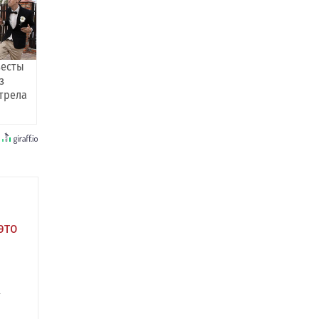
весты
з
трела
это
а