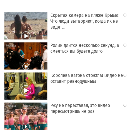
Скрытая камера на пляже Крыма:
i
Что люди вытворяют, когда их не
видят...
Ролик длится несколько секунд, а
i
смеяться вы будете долго
Королева вагона отожгла! Видео не
i
оставит равнодушным
Ржу не переставая, это видео
i
пересмотришь не раз