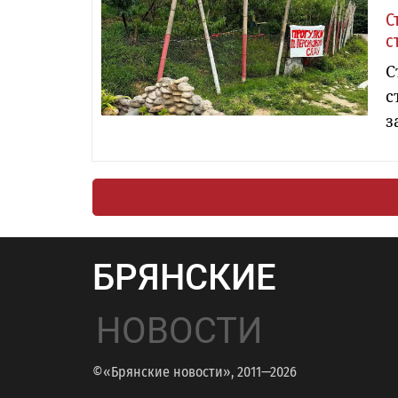
С
с
С
с
з
БРЯНСКИЕ
НОВОСТИ
©«Брянские новости», 2011—2026