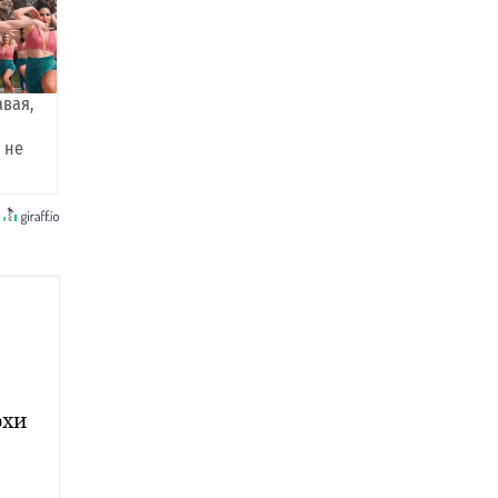
авая,
 не
охи