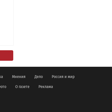
ка
Мнения
Дело
Россия и мир
ото
О газете
Реклама