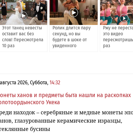
Этот танец невесты
Ролик длится пару
Ржу не перест
оставит вас без
секунд, но вы
это видео
слов! Пересмотрела
будете в шоке от
пересмотришь
10 раз
увиденного
раз
 августа 2026, Суббота,
14:32
онеты ханов и предметы быта нашли на раскопках
олотоордынского Укека
реди находок – серебряные и медные монеты эп
анов, глазурованные керамические изразцы,
теклянные бусины