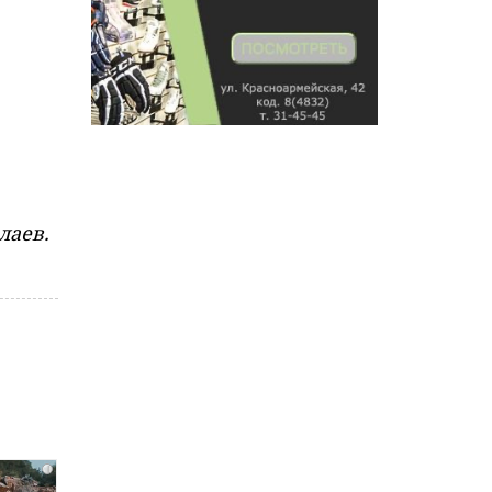
лаев.
i