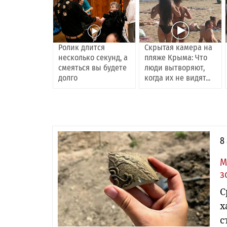
Ролик длится
Скрытая камера на
несколько секунд, а
пляже Крыма: Что
смеяться вы будете
люди вытворяют,
долго
когда их не видят...
8
М
з
С
х
с