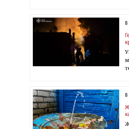
8
Г
к
У
м
т
8
Ж
к
Ж