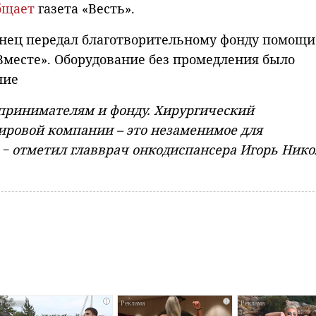
бщает
газета «Весть».
нец передал благотворительному фонду помощи
месте». Оборудование без промедления было
ние
принимателям и фонду. Хирургический
ировой компании – это незаменимое для
− отметил главврач онкодиспансера Игорь Нико
i
i