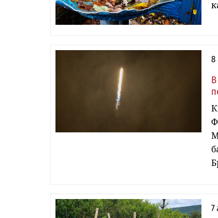
к
8
В
п
К
Ф
М
б
Б
7