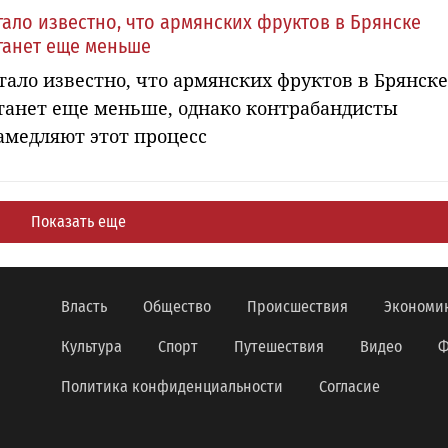
тало известно, что армянских фруктов в Брянске
танет еще меньше
тало известно, что армянских фруктов в Брянске
танет еще меньше, однако контрабандисты
амедляют этот процесс
Показать еще
Власть
Общество
Происшествия
Экономи
Культура
Спорт
Путешествия
Видео
Ф
Политика конфиденциальности
Согласие