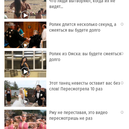
Что люди вытворяют, когда их не
видят...
Ролик длится несколько секунд, а
i
смеяться вы будете долго
Ролик из Омска: вы будете смеяться
i
долго
Этот танец невесты оставит вас без
i
слов! Пересмотрела 10 раз
Ржу не переставая, это видео
i
пересмотришь не раз