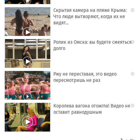
Скрытая камера на пляже Крыма:
i
Что люди вытворяют, когда их не
видят...
Ролик из Омска: вы будете смеяться
i
долго
Ржу не переставая, это видео
i
пересмотришь не раз
Королева вагона отожгла! Видео не
i
оставит равнодушным