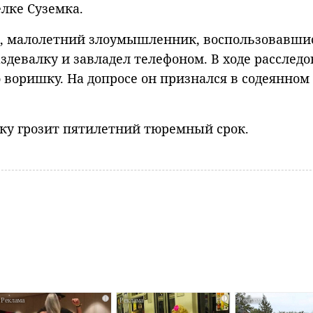
лке Суземка.
и, малолетний злоумышленник, воспользовавши
здевалку и завладел телефоном. В ходе расслед
воришку. На допросе он признался в содеянном
тку грозит пятилетний тюремный срок.
i
i