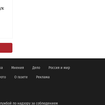
ук
ка
Мнения
Дело
Россия и мир
ото
О газете
Реклама
лужбой по надзору за соблюдением