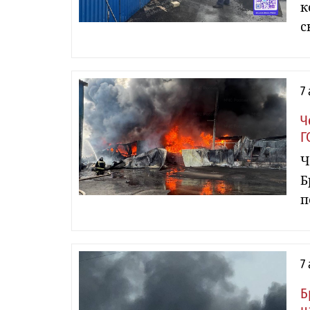
к
с
7
Ч
Г
Ч
Б
п
7
Б