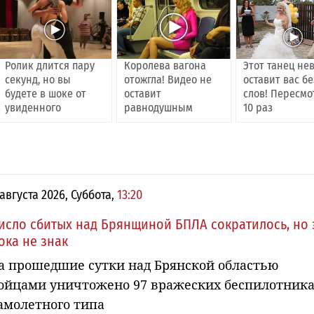
Ролик длится пару
Королева вагона
Этот танец не
секунд, но вы
отожгла! Видео не
оставит вас бе
будете в шоке от
оставит
слов! Пересмо
увиденного
равнодушным
10 раз
 августа 2026, Суббота,
13:20
исло сбитых над Брянщиной БПЛА сократилось, но 
ока не знак
а прошедшие сутки над Брянской областью
ойцами уничтожено 97 вражеских беспилотник
амолетного типа