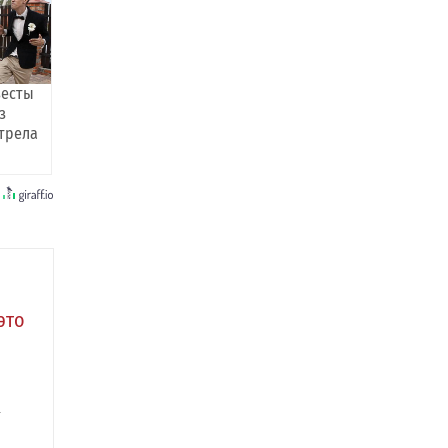
весты
з
трела
это
а