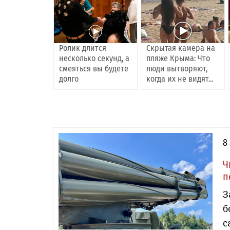
Ролик длится
Скрытая камера на
несколько секунд, а
пляже Крыма: Что
смеяться вы будете
люди вытворяют,
долго
когда их не видят...
8
Ч
п
З
б
с