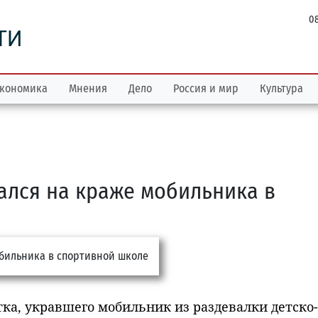
08
ТИ
кономика
Мнения
Дело
Россия и мир
Культура
ался на краже мобильника в
ка, укравшего мобильник из раздевалки детско-