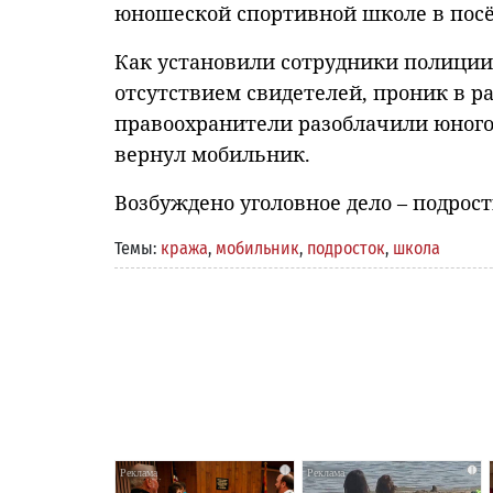
юношеской спортивной школе в посё
Как установили сотрудники полици
отсутствием свидетелей, проник в ра
правоохранители разоблачили юного 
вернул мобильник.
Возбуждено уголовное дело – подрос
Темы:
кража
,
мобильник
,
подросток
,
школа
i
i