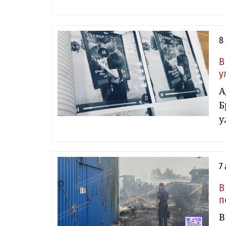
8
В
у
А
Б
у
7
В
п
В