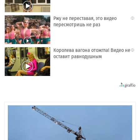
Ржу не переставая, это видео
i
пересмотришь не раз
Королева вагона отожгла! Видео не
i
оставит равнодушным