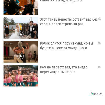
смеяться вы будете долго
Этот танец невесты оставит вас без
i
слов! Пересмотрела 10 раз
Ролик длится пару секунд, но вы
i
будете в шоке от увиденного
Ржу не переставая, это видео
i
пересмотришь не раз