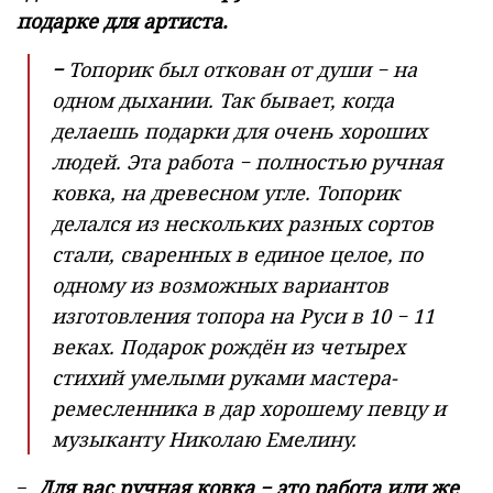
подарке для артиста.
−
Топорик был откован от души − на
одном дыхании. Так бывает, когда
делаешь подарки для очень хороших
людей. Эта работа − полностью ручная
ковка, на древесном угле. Топорик
делался из нескольких разных сортов
стали, сваренных в единое целое, по
одному из возможных вариантов
изготовления топора на Руси в 10 − 11
веках. Подарок рождён из четырех
стихий умелыми руками мастера-
ремесленника в дар хорошему певцу и
музыканту Николаю Емелину.
−
Для вас ручная ковка − это работа или же