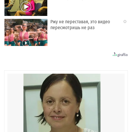
Ржу не переставая, это видео
i
пересмотришь не раз