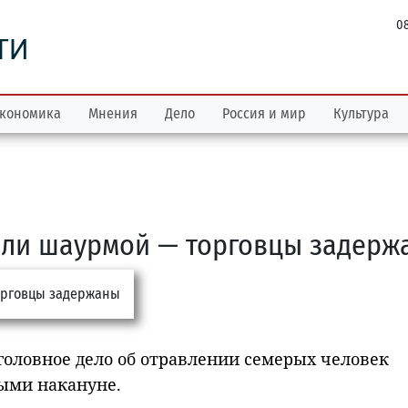
08
ТИ
кономика
Мнения
Дело
Россия и мир
Культура
или шаурмой — торговцы задерж
головное дело об отравлении семерых человек
ыми накануне.