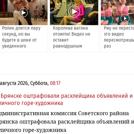
Ролик длится пару
Королева вагона
Ржу не перест
секунд, но вы
отожгла! Видео не
это видео
будете в шоке от
оставит
пересмотришь
увиденного
равнодушным
раз
 августа 2026, Суббота,
08:17
 Брянске оштрафовали расклейщика объявлений и
личного горе-художника
дминистративная комиссия Советского района
рянска оштрафовала расклейщика объявлений 
личного горе-художника