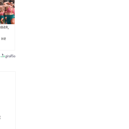
авая,
 не
и