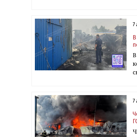
7
В
п
В
к
с
7
Ч
Г
Ч