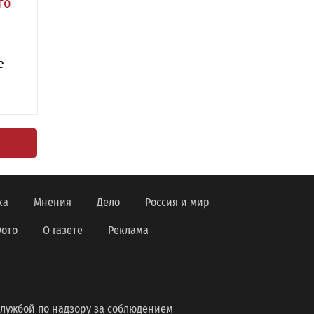
го
е
ка
Мнения
Дело
Россия и мир
ото
О газете
Реклама
лужбой по надзору за соблюдением