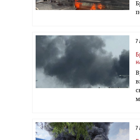
Б
п
7
Б
н
В
в
с
м
7