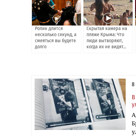
Ролик длится
Скрытая камера на
несколько секунд, а
пляже Крыма: Что
смеяться вы будете
люди вытворяют,
долго
когда их не видят...
8
В
у
А
Б
у