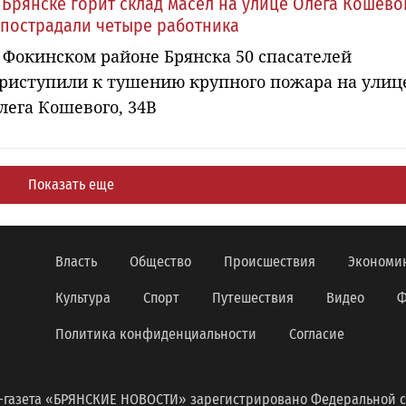
 Брянске горит склад масел на улице Олега Кошево
 пострадали четыре работника
 Фокинском районе Брянска 50 спасателей
риступили к тушению крупного пожара на улиц
лега Кошевого, 34В
Показать еще
Власть
Общество
Происшествия
Экономи
Культура
Спорт
Путешествия
Видео
Ф
Политика конфиденциальности
Согласие
-газета «БРЯНСКИЕ НОВОСТИ» зарегистрировано Федеральной с