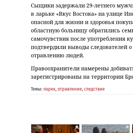
Сыщики задержали 29-летнего мужчи
в ларьке «Вкус Востока» на улице Ин
опасной для жизни и здоровья покупа
областную больницу обратились сем
самочувствия после употребления к
подтвердили выводы следователей о
отравлению людей.
Правоохранители намерены добивать
зарегистрированы на территории Бря
Темы:
ларек
,
отравление
,
следствие
i
i