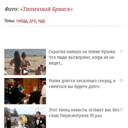
Фото:
«Типичный Брянск»
Темы:
гибдд
,
дтп
,
пдд
Скрытая камера на пляже Крыма:
i
Что люди вытворяют, когда их не
видят...
Ролик длится несколько секунд, а
i
смеяться вы будете долго
Этот танец невесты оставит вас без
i
слов! Пересмотрела 10 раз