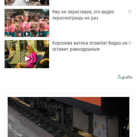
Ржу не переставая, это видео
i
пересмотришь не раз
Королева вагона отожгла! Видео не
i
оставит равнодушным