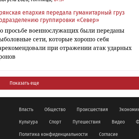
рянская епархия передала гуманитарный груз
одразделению группировки «Север»
о просьбе военнослужащих были переданы
ыболовные сети, которые хорошо себя
арекомендовали при отражении атак ударных
ронов
Показать еще
Власть
Общество
Происшествия
Экономи
Культура
Спорт
Путешествия
Видео
Ф
Политика конфиденциальности
Согласие