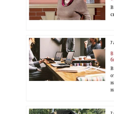
В
с
7
В
б
В
о
н
н
7