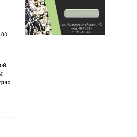
.00.
вой
ы
трах