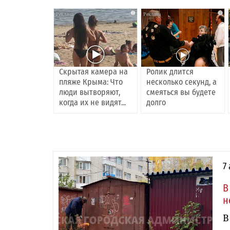
i
i
Скрытая камера на
Ролик длится
пляже Крыма: Что
несколько секунд, а
люди вытворяют,
смеяться вы будете
когда их не видят...
долго
7
В
н
В