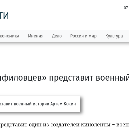
07
ТИ
кономика
Мнения
Дело
Россия и мир
Культура
нфиловцев» представит военны
редставит один из создателей киноленты − воен