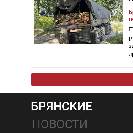
Б
п
П
р
з
д
БРЯНСКИЕ
НОВОСТИ