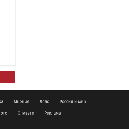
ка
Мнения
Дело
Россия и мир
ото
О газете
Реклама