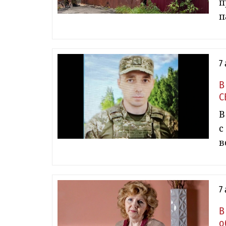
п
п
7
В
С
В
с
в
7
В
о