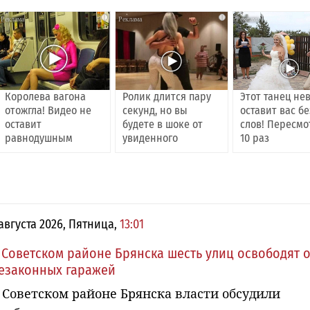
i
i
Королева вагона
Ролик длится пару
Этот танец не
отожгла! Видео не
секунд, но вы
оставит вас бе
оставит
будете в шоке от
слов! Пересмо
равнодушным
увиденного
10 раз
 августа 2026, Пятница,
13:01
 Советском районе Брянска шесть улиц освободят о
езаконных гаражей
 Советском районе Брянска власти обсудили