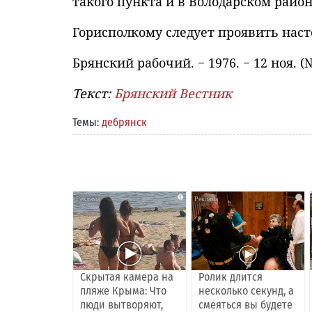
такого пункта и в Володарском район
Горисполкому следует проявить нас
Брянский рабочий. − 1976. − 12 ноя. (№ 
Текст:
Брянский Вестник
Темы:
дебрянск
i
i
Скрытая камера на
Ролик длится
пляже Крыма: Что
несколько секунд, а
люди вытворяют,
смеяться вы будете