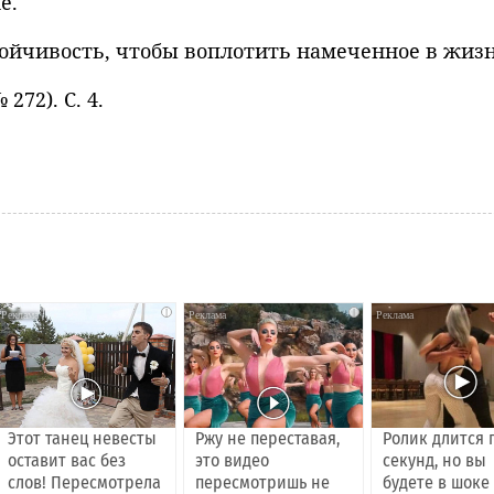
е.
тойчивость, чтобы воплотить намеченное в жизн
272). С. 4.
i
i
Этот танец невесты
Ржу не переставая,
Ролик длится 
оставит вас без
это видео
секунд, но вы
слов! Пересмотрела
пересмотришь не
будете в шоке