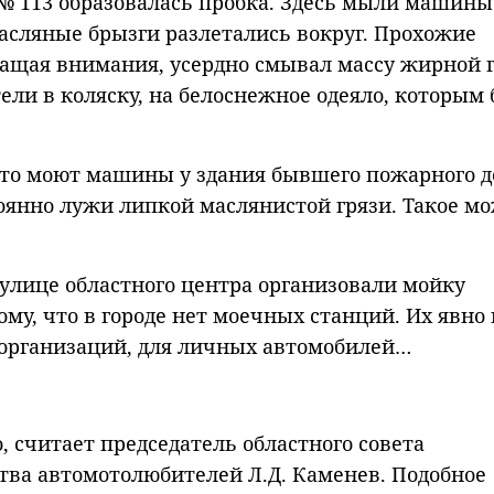
№ 113 образовалась пробка. Здесь мыли машины
асляные брызги разлетались вокруг. Прохожие
ращая внимания, усердно смывал массу жирной 
ели в коляску, на белоснежное одеяло, которым
, что моют машины у здания бывшего пожарного 
тоянно лужи липкой маслянистой грязи. Такое м
 улице областного центра организовали мойку
му, что в городе нет моечных станций. Их явно 
организаций, для личных автомобилей…
, считает председатель областного совета
тва автомотолюбителей Л.Д. Каменев. Подобное