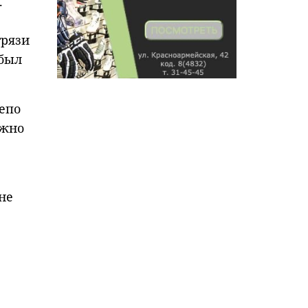
.
грязи
 был
депо
ожно
не