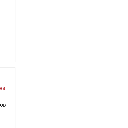
на
дов