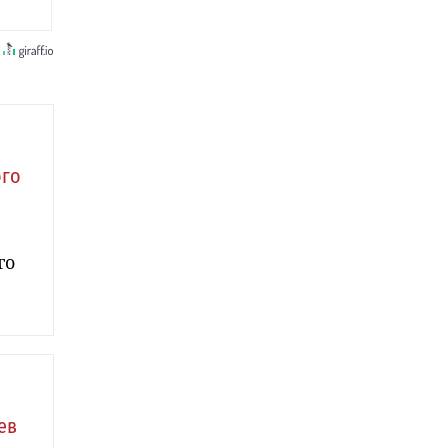
ого
го
ев