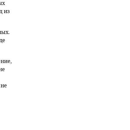
ых
д из
ных.
де
ение,
не
 не