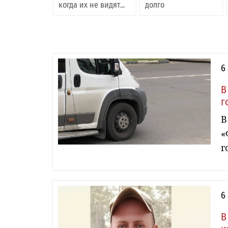
когда их не видят...
долго
6
В
г
В
«
г
6
В