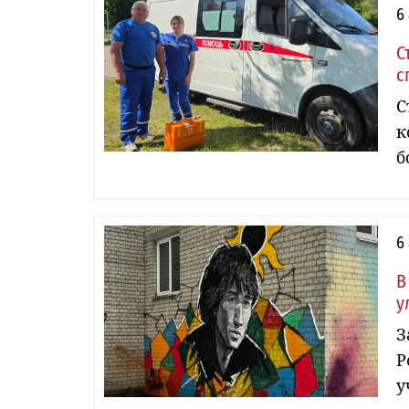
6
С
с
С
к
б
6
В
у
З
Р
у