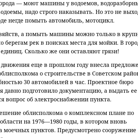
города — моют машины у водоемов, водоразборн
 водоемы, надо строго наказывать. Но это не выхо
роде негде помыть автомобиль, мотоцикл.
озяйств, а помыть машины можно только в круп
 берегам рек в поисках места для мойки. В горо
 единиц. Сколько же они оставляют грязи!
и движения еще в прошлом году внесла предлож
блисполкома о строительстве в Советском райо
бностью 30 автомобилей в час. Проектное бюро
я давно подготовило документацию, а выдать ее
я вопрос об электроснабжении пункта.
 решение облисполкома о комплексном плане по
области на 1976—1980 годы, в котором вновь
а моечных пунктов. Предусмотрено сооружение