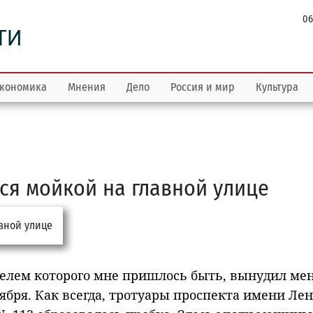
06
ТИ
кономика
Мнения
Дело
Россия и мир
Культура
ся мойкой на главной улице
телем которого мне пришлось быть, вынудил ме
оября. Как всегда, тротуары проспекта имени Ле