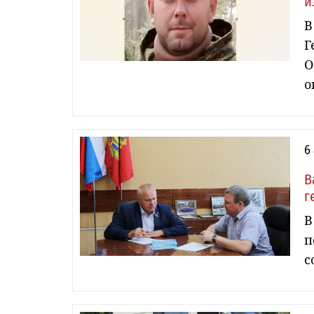
и
В
Г
О
о
6
В
г
В
п
с