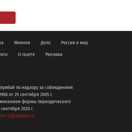
ка
Мнения
Дело
Россия и мир
ото
О газете
Реклама
лужбой по надзору за соблюдением
8 от 29 сентября 2005 г.
изменением формы периодического
ентября 2020 г.
: bn-32@yandex.ru