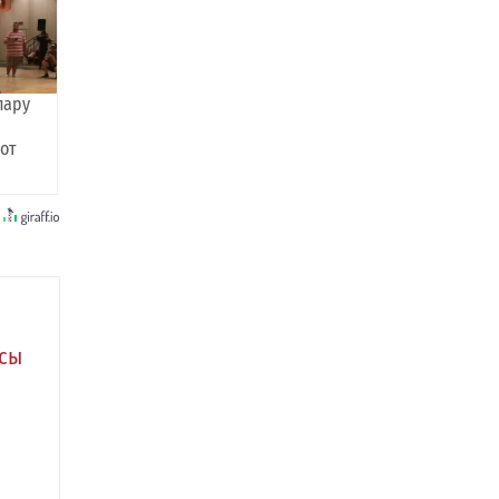
пару
 от
асы