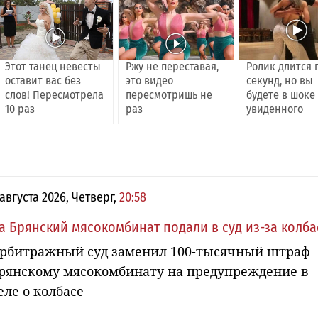
Этот танец невесты
Ржу не переставая,
Ролик длится 
оставит вас без
это видео
секунд, но вы
слов! Пересмотрела
пересмотришь не
будете в шоке
10 раз
раз
увиденного
 августа 2026, Четверг,
20:58
а Брянский мясокомбинат подали в суд из-за колб
рбитражный суд заменил 100-тысячный штраф
рянскому мясокомбинату на предупреждение в
еле о колбасе