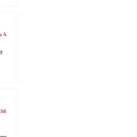
ь 4
т
-за