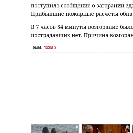
поступило сообщение о загорании з
Прибывшие пожарные расчеты обнару
В 7 часов 54 минуты возгорание был
пострадавших нет. Причина возгоран
Темы:
пожар
i
i