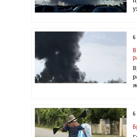
п
у
6
В
р
В
р
ж
6
Б