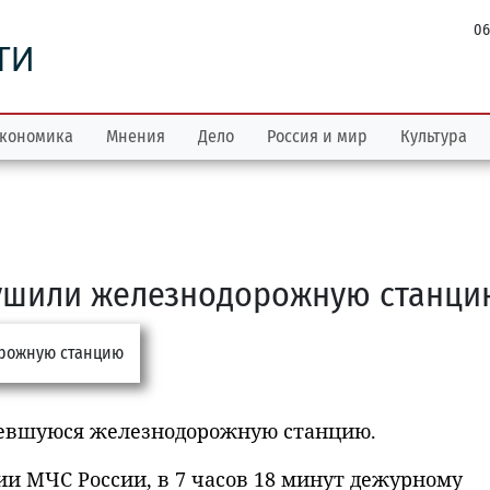
06
ТИ
кономика
Мнения
Дело
Россия и мир
Культура
ушили железнодорожную станци
евшуюся железнодорожную станцию.
и МЧС России, в 7 часов 18 минут дежурному