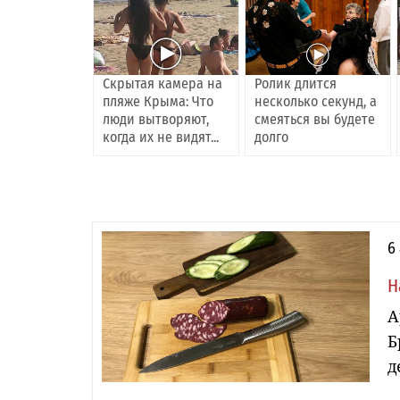
Скрытая камера на
Ролик длится
пляже Крыма: Что
несколько секунд, а
люди вытворяют,
смеяться вы будете
когда их не видят...
долго
6
Н
А
Б
д