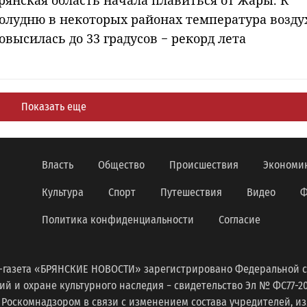
рянская область начала плавиться от жары. К
олудню в некоторых районах температура возду
овысилась до 33 градусов − рекорд лета
Показать еще
Власть
Общество
Происшествия
Экономи
Культура
Спорт
Путешествия
Видео
Ф
Политика конфиденциальности
Согласие
-газета «БРЯНСКИЕ НОВОСТИ» зарегистрировано Федеральной с
 и охране культурного наследия − свидетельство Эл № ФС77-2098
 Роскомнадзором в связи с изменением состава учредителей, 