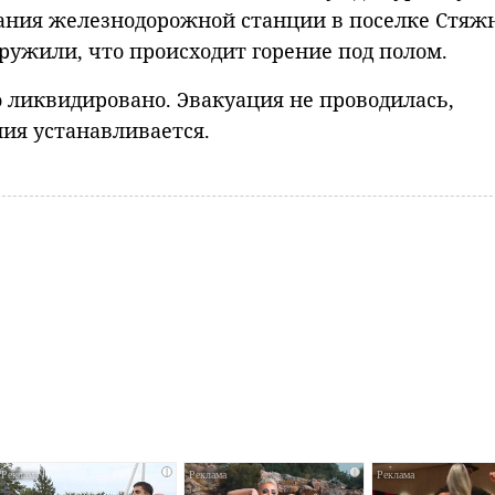
дания железнодорожной станции в поселке Стяжн
жили, что происходит горение под полом.
о ликвидировано. Эвакуация не проводилась,
ия устанавливается.
i
i