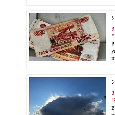
6
В
м
В
у
п
6
В
г
В