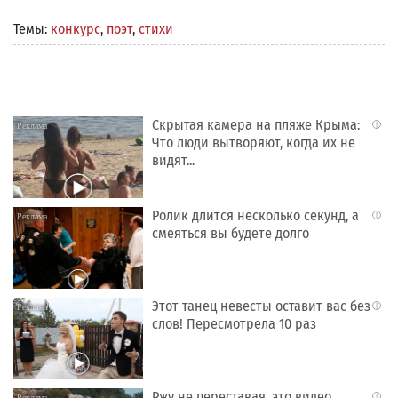
Темы:
конкурс
,
поэт
,
стихи
Скрытая камера на пляже Крыма:
i
Что люди вытворяют, когда их не
видят...
Ролик длится несколько секунд, а
i
смеяться вы будете долго
Этот танец невесты оставит вас без
i
слов! Пересмотрела 10 раз
Ржу не переставая, это видео
i