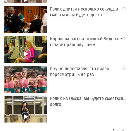
Ролик длится несколько секунд, а
i
смеяться вы будете долго
Королева вагона отожгла! Видео не
i
оставит равнодушным
Ржу не переставая, это видео
i
пересмотришь не раз
Ролик из Омска: вы будете смеяться
i
долго