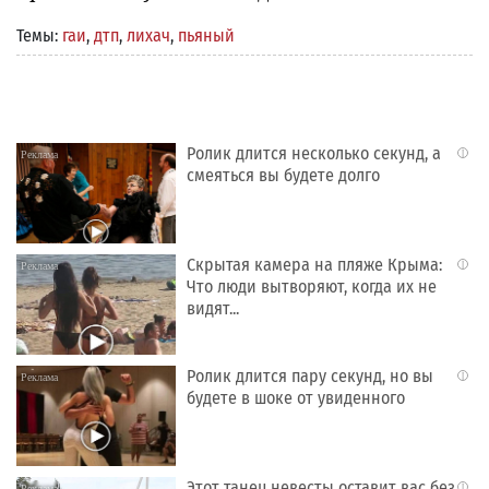
Темы:
гаи
,
дтп
,
лихач
,
пьяный
Ролик длится несколько секунд, а
i
смеяться вы будете долго
Скрытая камера на пляже Крыма:
i
Что люди вытворяют, когда их не
видят...
Ролик длится пару секунд, но вы
i
будете в шоке от увиденного
Этот танец невесты оставит вас без
i