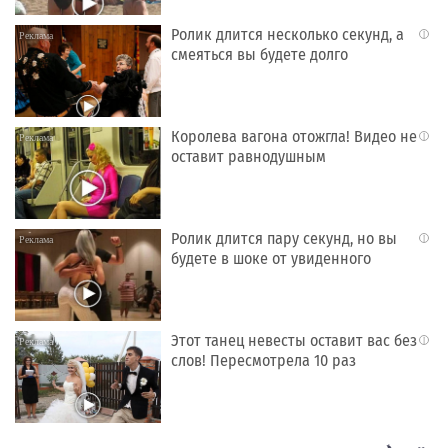
Ролик длится несколько секунд, а
i
смеяться вы будете долго
Королева вагона отожгла! Видео не
i
оставит равнодушным
Ролик длится пару секунд, но вы
i
будете в шоке от увиденного
Этот танец невесты оставит вас без
i
слов! Пересмотрела 10 раз