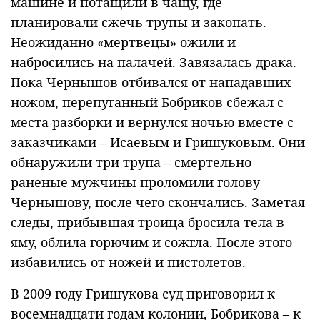
машине и потащили в чащу, где
планировали сжечь трупы и закопать.
Неожиданно «мертвецы» ожили и
набросились на палачей. Завязалась драка.
Пока Чернышов отбивался от нападавших
ножом, перепуганный Бобриков сбежал с
места разборки и вернулся ночью вместе с
заказчиками – Исаевым и Гришуковым. Они
обнаружили три трупа – смертельно
раненые мужчины проломили голову
Чернышову, после чего скончались. Заметая
следы, прибывшая троица бросила тела в
яму, облила горючим и сожгла. После этого
избавились от ножей и пистолетов.
В 2009 году Гришукова суд приговорил к
восемнадцати годам колонии, Бобрикова – к