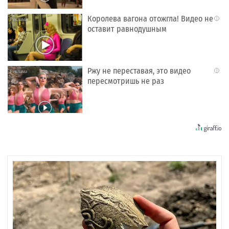
Королева вагона отожгла! Видео не
i
оставит равнодушным
Ржу не переставая, это видео
i
пересмотришь не раз