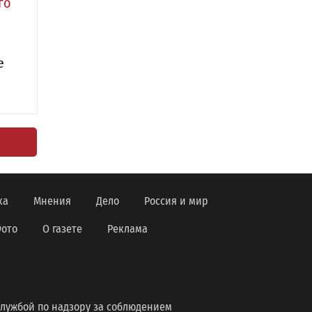
го
е
ка
Мнения
Дело
Россия и мир
ото
О газете
Реклама
лужбой по надзору за соблюдением