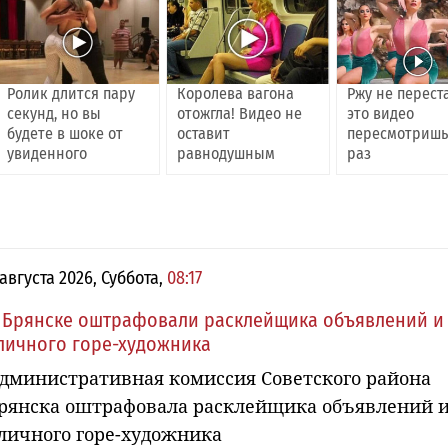
Ролик длится пару
Королева вагона
Ржу не перест
секунд, но вы
отожгла! Видео не
это видео
будете в шоке от
оставит
пересмотришь
увиденного
равнодушным
раз
 августа 2026, Суббота,
08:17
 Брянске оштрафовали расклейщика объявлений и
личного горе-художника
дминистративная комиссия Советского района
рянска оштрафовала расклейщика объявлений 
личного горе-художника