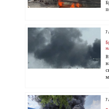
Б
п
7
Б
н
В
в
с
м
7