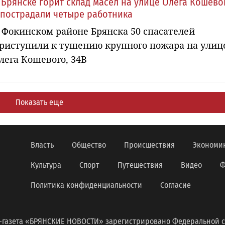
 Брянске горит склад масел на улице Олега Кошево
 пострадали четыре работника
 Фокинском районе Брянска 50 спасателей
риступили к тушению крупного пожара на улиц
лега Кошевого, 34В
Показать еще
Власть
Общество
Происшествия
Экономи
Культура
Спорт
Путешествия
Видео
Ф
Политика конфиденциальности
Согласие
-газета «БРЯНСКИЕ НОВОСТИ» зарегистрировано Федеральной с