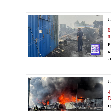
7
В
п
В
к
с
7
Ч
Г
Ч