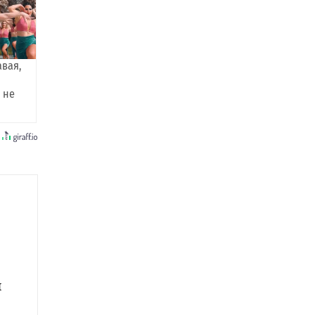
авая,
 не
и