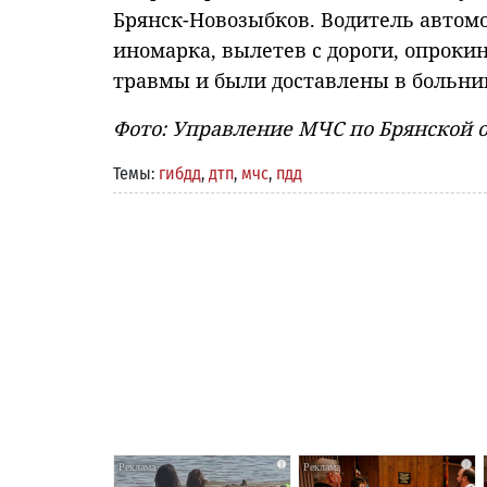
Брянск-Новозыбков. Водитель автомо
иномарка, вылетев с дороги, опроки
травмы и были доставлены в больни
Фото: Управление МЧС по Брянской 
Темы:
гибдд
,
дтп
,
мчс
,
пдд
i
i