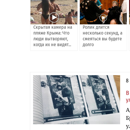
Скрытая камера на
Ролик длится
пляже Крыма: Что
несколько секунд, а
люди вытворяют,
смеяться вы будете
когда их не видят...
долго
8
В
у
А
Б
у