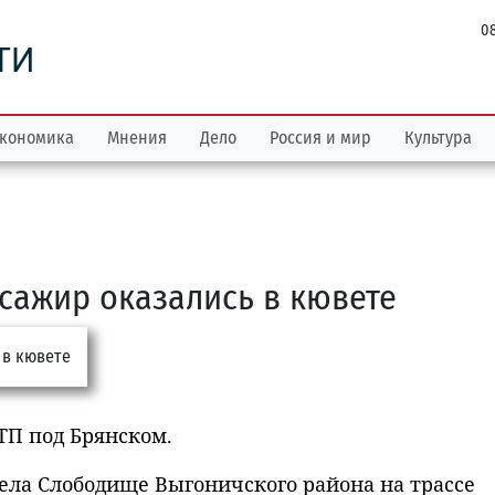
08
ТИ
кономика
Мнения
Дело
Россия и мир
Культура
ссажир оказались в кювете
ТП под Брянском.
села Слободище Выгоничского района на трассе