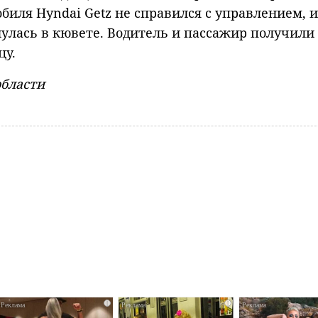
биля Hyndai Getz не справился с управлением, и
нулась в кювете. Водитель и пассажир получили
цу.
области
i
i