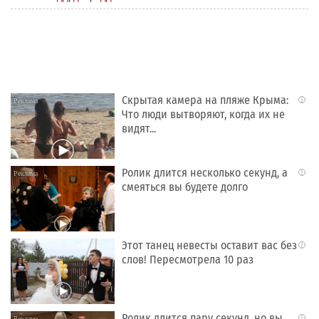
Скрытая камера на пляже Крыма:
i
Что люди вытворяют, когда их не
видят...
Ролик длится несколько секунд, а
i
смеяться вы будете долго
Этот танец невесты оставит вас без
i
слов! Пересмотрела 10 раз
Ролик длится пару секунд, но вы
i