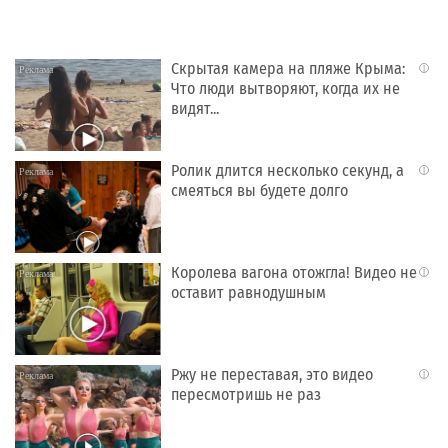
Скрытая камера на пляже Крыма:
i
Что люди вытворяют, когда их не
видят...
Ролик длится несколько секунд, а
i
смеяться вы будете долго
Королева вагона отожгла! Видео не
i
оставит равнодушным
Ржу не переставая, это видео
i
пересмотришь не раз