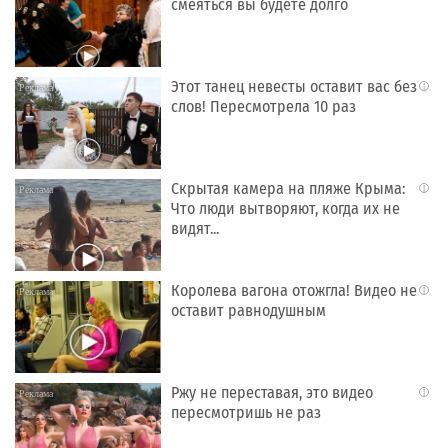
смеяться вы будете долго
Этот танец невесты оставит вас без
i
слов! Пересмотрела 10 раз
Скрытая камера на пляже Крыма:
i
Что люди вытворяют, когда их не
видят...
Королева вагона отожгла! Видео не
i
оставит равнодушным
Ржу не переставая, это видео
i
пересмотришь не раз