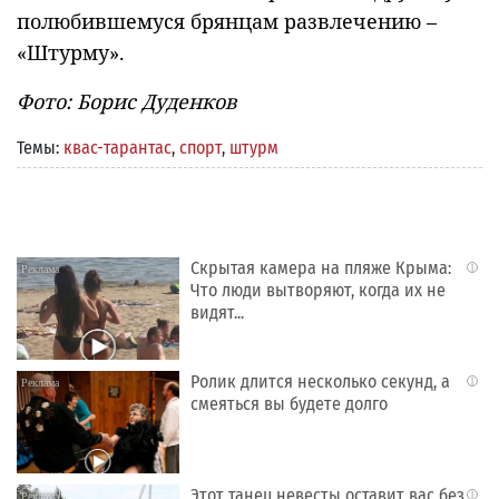
полюбившемуся брянцам развлечению –
«Штурму».
Фото: Борис Дуденков
Темы:
квас-тарантас
,
спорт
,
штурм
Скрытая камера на пляже Крыма:
i
Что люди вытворяют, когда их не
видят...
Ролик длится несколько секунд, а
i
смеяться вы будете долго
Этот танец невесты оставит вас без
i