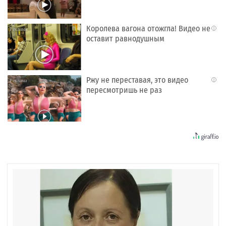
Королева вагона отожгла! Видео не
i
оставит равнодушным
Ржу не переставая, это видео
i
пересмотришь не раз