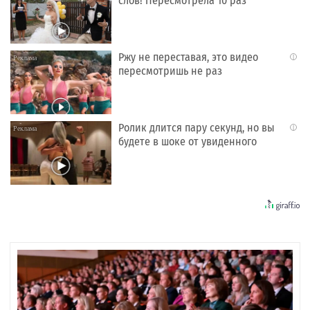
слов! Пересмотрела 10 раз
Ржу не переставая, это видео
i
пересмотришь не раз
Ролик длится пару секунд, но вы
i
будете в шоке от увиденного