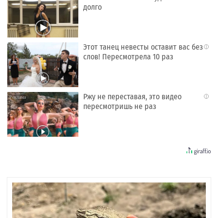
долго
Этот танец невесты оставит вас без
i
слов! Пересмотрела 10 раз
Ржу не переставая, это видео
i
пересмотришь не раз