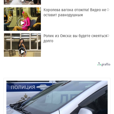
Королева вагона отожгла! Видео не
i
оставит равнодушным
Ролик из Омска: вы будете смеяться
i
долго