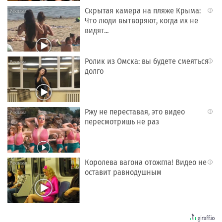
Скрытая камера на пляже Крыма:
i
Что люди вытворяют, когда их не
видят...
Ролик из Омска: вы будете смеяться
i
долго
Ржу не переставая, это видео
i
пересмотришь не раз
Королева вагона отожгла! Видео не
i
оставит равнодушным