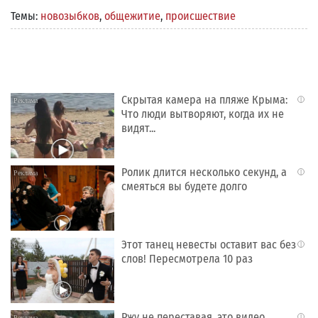
Темы:
новозыбков
,
общежитие
,
происшествие
Скрытая камера на пляже Крыма:
i
Что люди вытворяют, когда их не
видят...
Ролик длится несколько секунд, а
i
смеяться вы будете долго
Этот танец невесты оставит вас без
i
слов! Пересмотрела 10 раз
Ржу не переставая, это видео
i