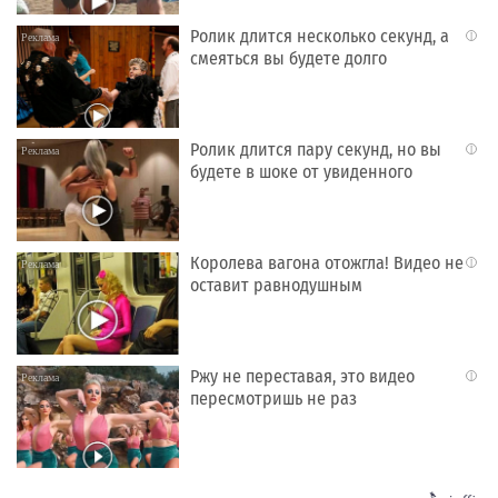
Ролик длится несколько секунд, а
i
смеяться вы будете долго
Ролик длится пару секунд, но вы
i
будете в шоке от увиденного
Королева вагона отожгла! Видео не
i
оставит равнодушным
Ржу не переставая, это видео
i
пересмотришь не раз