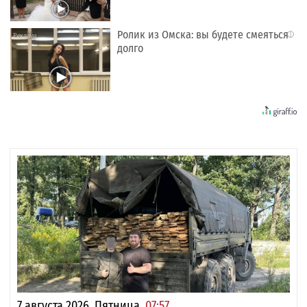
Ролик из Омска: вы будете смеяться
i
долго
7 августа 2026, Пятница,
07:57