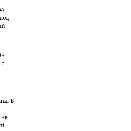
за
под
ий
Он
 с
а
ии. В
 не
ый