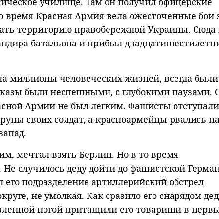
тическое училище. Там он получил офицерские
то время Красная Армия вела ожесточенные бои 
ать территорию правобережной Украины. Сюда 
андира батальона и прибыл двадцатишестилетн
сла миллионы человеческих жизней, всегда были
сказы были неспешными, с глубокими паузами. 
асной Армии не был легким. Фашисты отступали
трупы своих солдат, а красноармейцы рвались н
запад.
им, мечтал взять Берлин. Но в то время
. Не случилось деду дойти до фашистской Герман
л его подразделение артиллерийский обстрел
круге, не умолкая. Как сразило его снарядом дед
авленной ногой притащили его товарищи в перв