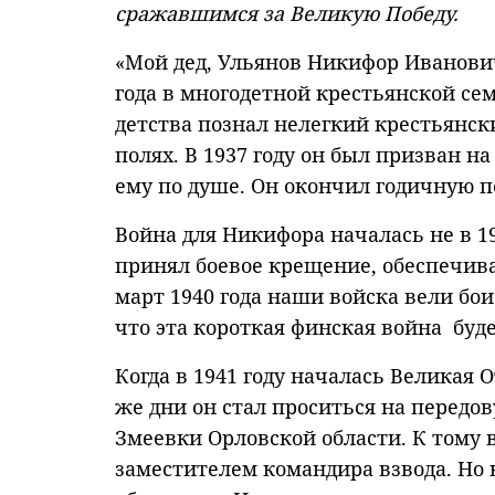
сражавшимся за Великую Победу.
«Мой дед, Ульянов Никифор Иванович
года в многодетной крестьянской сем
детства познал нелегкий крестьянск
полях. В 1937 году он был призван 
ему по душе. Он окончил годичную п
Война для Никифора началась не в 19
принял боевое крещение, обеспечива
март 1940 года наши войска вели бои
что эта короткая финская война буде
Когда в 1941 году началась Великая
же дни он стал проситься на передо
Змеевки Орловской области. К тому
заместителем командира взвода. Но