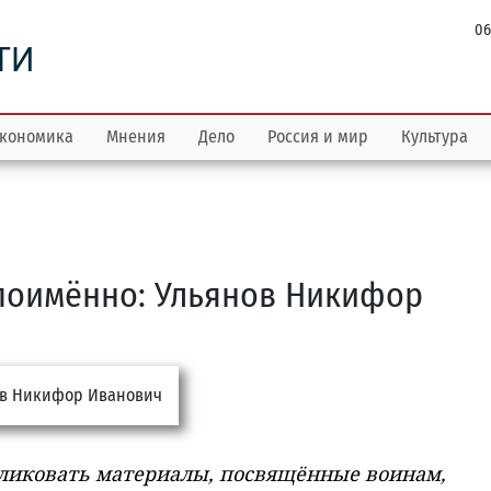
06
ТИ
кономика
Мнения
Дело
Россия и мир
Культура
поимённо: Ульянов Никифор
бликовать материалы, посвящённые воинам,