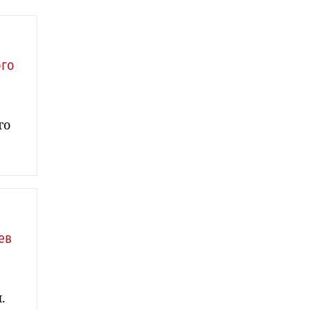
ого
го
ев
.