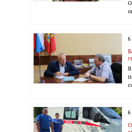
О
о
6
В
г
В
п
с
6
С