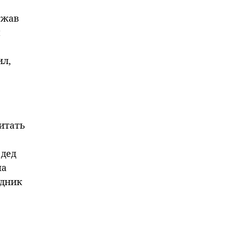
сжав
ы
ил,
читать
 дед
ма
здник