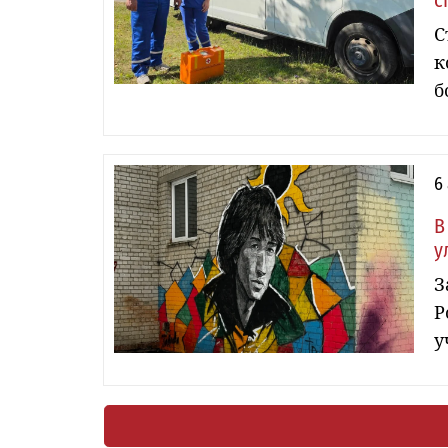
с
С
к
б
6
В
у
З
Р
у