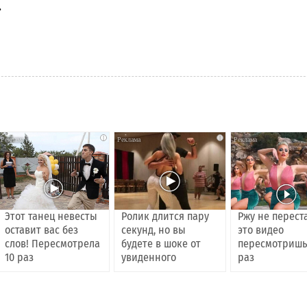
»
i
i
Этот танец невесты
Ролик длится пару
Ржу не перест
оставит вас без
секунд, но вы
это видео
слов! Пересмотрела
будете в шоке от
пересмотришь
10 раз
увиденного
раз