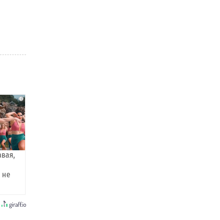
i
авая,
 не