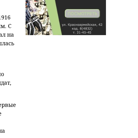
1916
м. С
ал на
шлась
по
дат,
первые
е
на