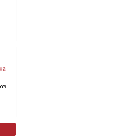
на
дов