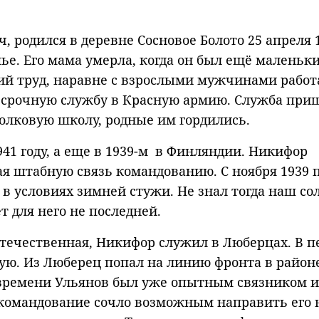
, родился в деревне Сосновое Болото 25 апреля 
ье. Его мама умерла, когда он был ещё маленьки
ий труд, наравне с взрослыми мужчинами работ
на срочную службу в Красную армию. Служба при
олковую школу, родные им гордились.
41 году, а еще в 1939-м в Финляндии. Никифор
я штабную связь командованию. С ноября 1939 
 в условиях зимней стужи. Не знал тогда наш сол
т для него не последней.
 Отечественная, Никифор служил в Люберцах. В 
вую. Из Люберец попал на линию фронта в район
 времени Ульянов был уже опытным связником и
 командование сочло возможным направить его 