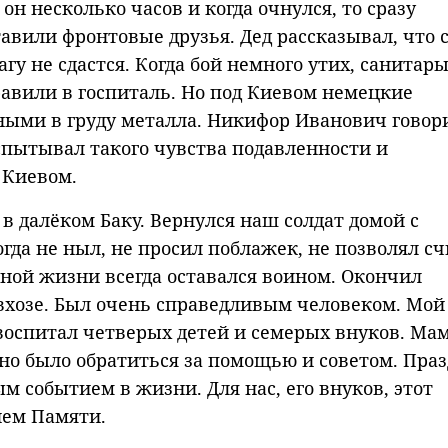
он несколько часов и когда очнулся, то сразу
авили фронтовые друзья. Дед рассказывал, что 
гу не сдастся. Когда бой немного утих, санитар
авили в госпиталь. Но под Киевом немецкие
ными в груду металла. Никифор Иванович говор
спытывал такого чувства подавленности и
 Киевом.
 в далёком Баку. Вернулся наш солдат домой с
гда не ныл, не просил поблажек, не позволял с
ной жизни всегда оставался воином. Окончил
овхозе. Был очень справедливым человеком. Мой
воспитал четверых детей и семерых внуков. Ма
жно было обратиться за помощью и советом. Пра
м событием в жизни. Для нас, его внуков, этот
нем Памяти.