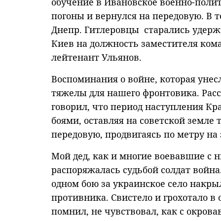
обучение в Ивановское военно-поли
погоны и вернулся на передовую. В 
Днепр. Гитлеровцы старались удерж
Киев на должность заместителя ком
лейтенант Ульянов.
Воспоминания о войне, которая уне
тяжелы для нашего фронтовика. Рас
говорил, что период наступления Кр
боями, оставляя на советской земле 
передовую, продвигаясь по метру на 
Мой дед, как и многие воевавшие с н
распоряжалась судьбой солдат война
одном бою за украинское село накры
противника. Свистело и грохотало в о
помнил, не чувствовал, как с окров