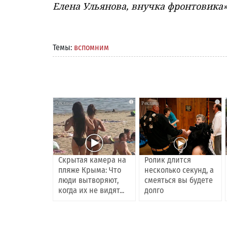
Елена Ульянова, внучка фронтовика
Темы:
вспомним
i
i
Скрытая камера на
Ролик длится
пляже Крыма: Что
несколько секунд, а
люди вытворяют,
смеяться вы будете
когда их не видят...
долго