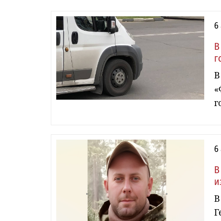
6
В
г
В
«
г
6
В
и
В
Г