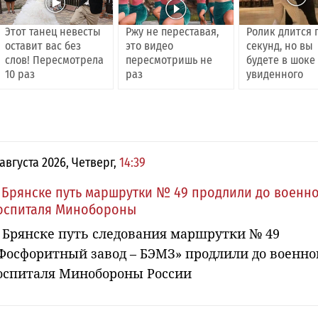
Этот танец невесты
Ржу не переставая,
Ролик длится 
оставит вас без
это видео
секунд, но вы
слов! Пересмотрела
пересмотришь не
будете в шоке
10 раз
раз
увиденного
 августа 2026, Четверг,
14:39
 Брянске путь маршрутки № 49 продлили до военн
оспиталя Минобороны
 Брянске путь следования маршрутки № 49
Фосфоритный завод – БЭМЗ» продлили до военно
оспиталя Минобороны России