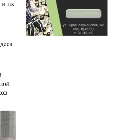
 и их
деса
й
вной
пов