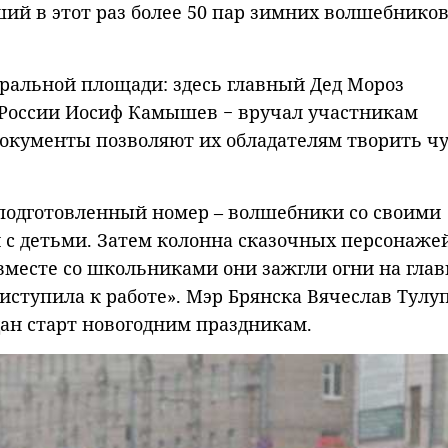
ший в этот раз более 50 пар зимних волшебников
атральной площади: здесь главный Дед Мороз
 России Иосиф Камышев − вручал участникам
окументы позволяют их обладателям творить чу
подготовленный номер – волшебники со своими
 с детьми. Затем колонна сказочных персонаже
 вместе со школьниками они зажгли огни на гла
риступила к работе». Мэр Брянска Вячеслав Тулу
 дан старт новогодним праздникам.