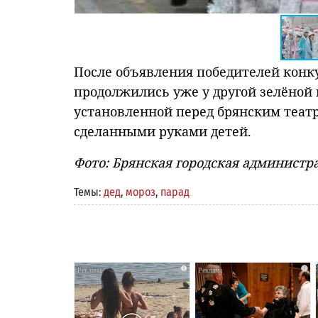
После объявления победителей конк
продолжились уже у другой зелёной к
установленной перед брянским теат
сделанными руками детей.
Фото: Брянская городская администр
Темы:
дед
,
мороз
,
парад
i
i