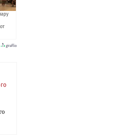
пару
 от
ого
го