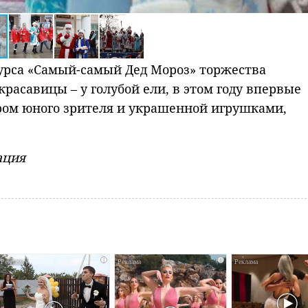
урса «Самый-самый Дед Мороз» торжества
расавицы – у голубой ели, в этом году впервые
ром юного зрителя и украшенной игрушками,
ация
i
i