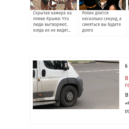
Скрытая камера на
Ролик длится
пляже Крыма: Что
несколько секунд, а
люди вытворяют,
смеяться вы будете
когда их не видят...
долго
6
В
г
В
«
г