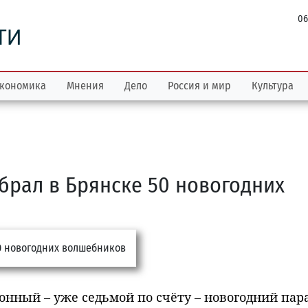
06
ТИ
кономика
Мнения
Дело
Россия и мир
Культура
брал в Брянске 50 новогодних
нный – уже седьмой по счёту – новогодний пар