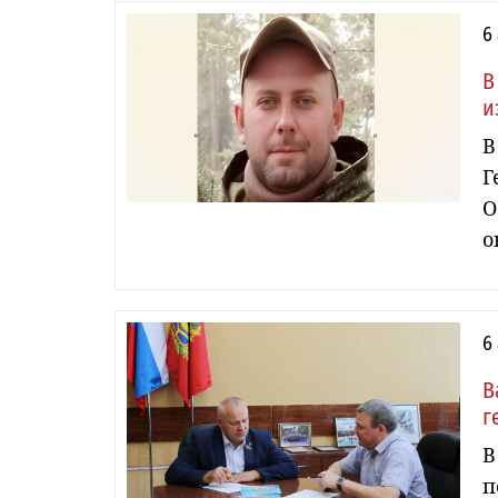
6
В
и
В
Г
О
о
6
В
г
В
п