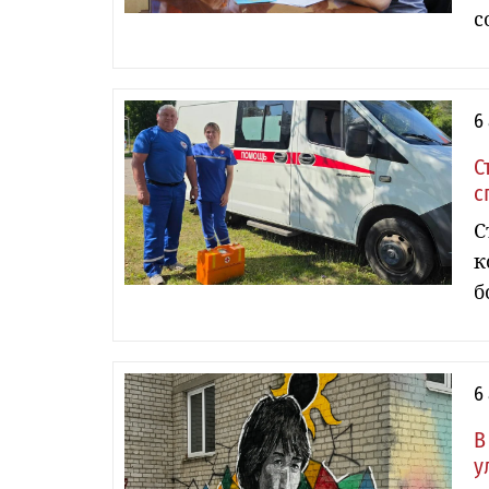
с
6
С
с
С
к
б
6
В
у