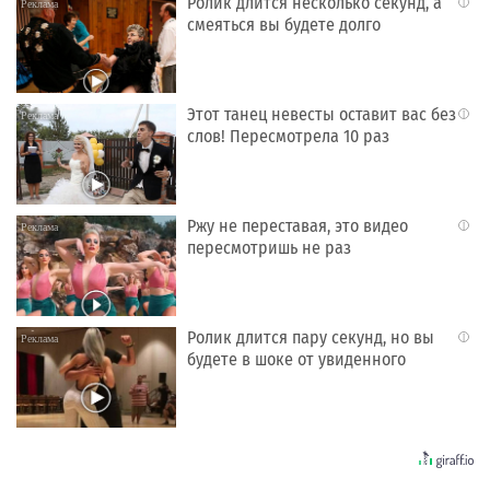
Ролик длится несколько секунд, а
i
смеяться вы будете долго
Этот танец невесты оставит вас без
i
слов! Пересмотрела 10 раз
Ржу не переставая, это видео
i
пересмотришь не раз
Ролик длится пару секунд, но вы
i
будете в шоке от увиденного