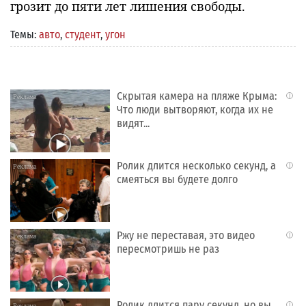
грозит до пяти лет лишения свободы.
Темы:
авто
,
студент
,
угон
Скрытая камера на пляже Крыма:
i
Что люди вытворяют, когда их не
видят...
Ролик длится несколько секунд, а
i
смеяться вы будете долго
Ржу не переставая, это видео
i
пересмотришь не раз
Ролик длится пару секунд, но вы
i