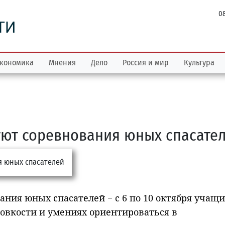
08
ТИ
кономика
Мнения
Дело
Россия и мир
Культура
туют соревнования юных спасате
ания юных спасателей − с 6 по 10 октября учащи
ловкости и умениях ориентироваться в