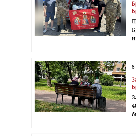
Б
Б
П
Б
н
8
З
Б
З
4
б