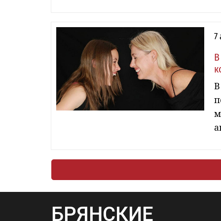
7
В
к
В
п
м
а
БРЯНСКИЕ