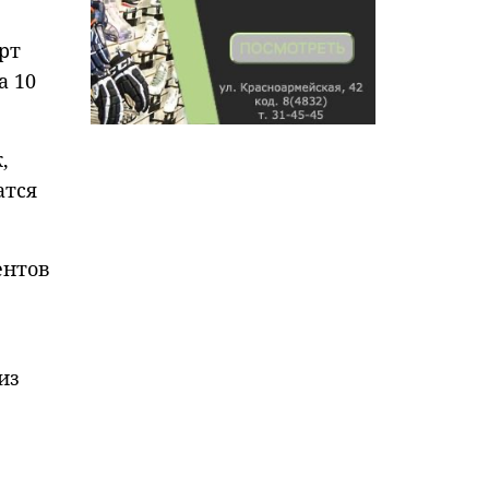
рт
а 10
,
атся
ентов
из