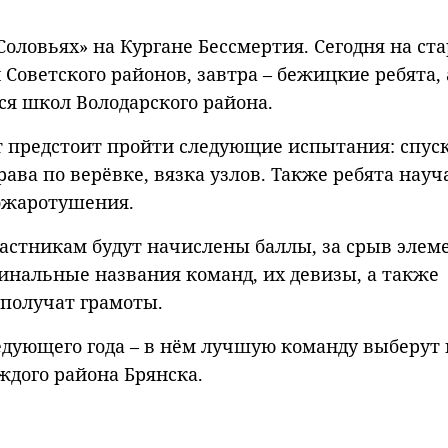
оловьях» на Кургане Бессмертия. Сегодня на ста
оветского районов, завтра – бежицкие ребята, 
я школ Володарского района.
т предстоит пройти следующие испытания: спуск
ава по верёвке, вязка узлов. Также ребята науч
ожаротушения.
астникам будут начислены баллы, за срыв элем
инальные названия команд, их девизы, а также
получат грамоты.
едующего года – в нём лучшую команду выберут 
ждого района Брянска.