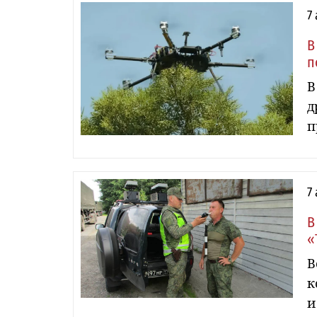
7
В
п
В
д
п
7
В
«
В
к
и