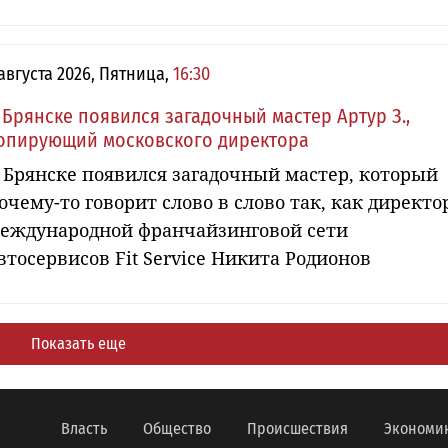
 августа 2026, Пятница,
16:30
 Брянске появился загадочный мастер Артур З.,
опирующий московского директора
 Брянске появился загадочный мастер, который
очему-то говорит слово в слово так, как директо
еждународной франчайзинговой сети
втосервисов Fit Service Никита Родионов
Показать еще
Власть
Общество
Происшествия
Экономи