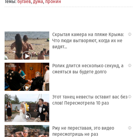
Темы:
бугаев
,
дума
,
пронин
Скрытая камера на пляже Крыма:
i
Что люди вытворяют, когда их не
видят...
Ролик длится несколько секунд, а
i
смеяться вы будете долго
Этот танец невесты оставит вас без
i
слов! Пересмотрела 10 раз
Ржу не переставая, это видео
i
пересмотришь не раз