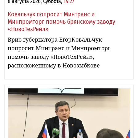
8 августа 2026, Суббота,
14:27
Ковальчук попросит Минтранс и
Минпромторг помочь брянскому заводу
«НовоТехРейл»
Врио губернатора ЕгорКовальчук
попросит Минтранс и Минпромторг
помочь заводу «НовоТехРейл»,
расположенному в Новозыбкове