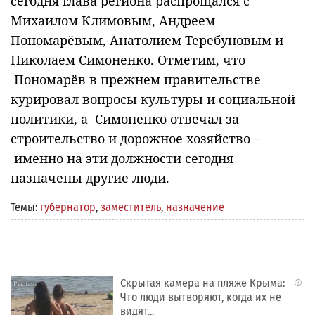
сегодня глава региона распрощался с
Михаилом Климовым, Андреем
Пономарёвым, Анатолием Теребуновым и
Николаем Симоненко. Отметим, что
Пономарёв в прежнем правительстве
курировал вопросы культуры и социальной
политики, а Симоненко отвечал за
строительство и дорожное хозяйство −
именно на эти должности сегодня
назначены другие люди.
Темы:
губернатор
,
заместитель
,
назначение
Скрытая камера на пляже Крыма:
i
Что люди вытворяют, когда их не
видят...