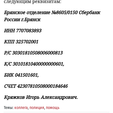
следующим реквизитам:
Брянское отделение №8605/0150 Сбербанк
России г.Брянск
ИНН 770708389З
КПП 325702001
Р/С 30301810508006000813
К/С 30101810400000000601,
БИК 041501601,
СЧЕТ 42307810508000184646
Кряжков Игорь Александрович.
Темы:
коллега
,
полиция
,
помощь