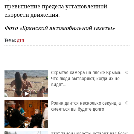
превышение предела установленной
скорости движения.
Фото «Брянской автомобильной газеты»
Темы:
дтп
Скрытая камера на пляже Крыма:
i
Что люди вытворяют, когда их не
видят...
Ролик длится несколько секунд, а
i
смеяться вы будете долго
Этот танец невесты оставит вас без
i